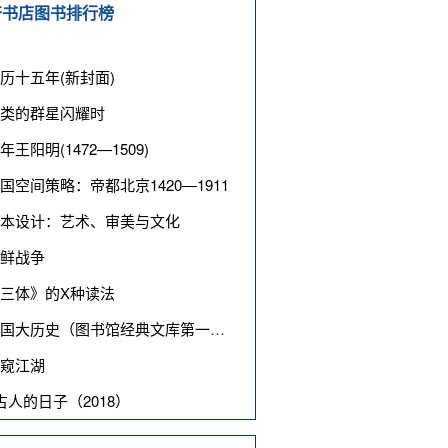
奋书店图书排行榜
历十五年(新封面)
类的群星闪耀时
年王阳明(1472—1509)
国空间策略：帝都北京1420―1911
本设计：艺术、审美与文化
鲜战争
三体》的X种读法
国大历史（图书馆经典文库第一辑）
窥江湖
古人的日子（2018）