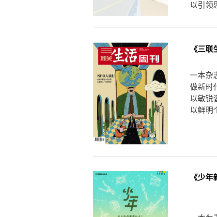
以引领
《三联
一本杂
做新时
以敏锐
以鲜明
《少年