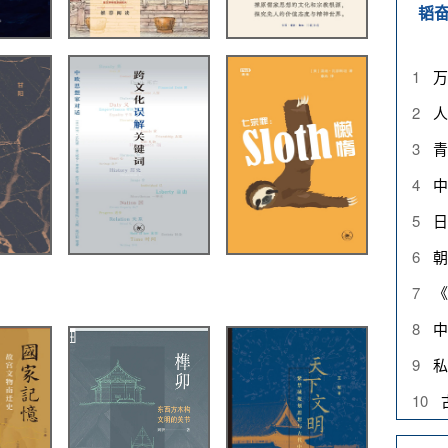
韬
1
万
2
人
3
青
4
中
5
日
6
朝
7
《
8
中
9
私
10