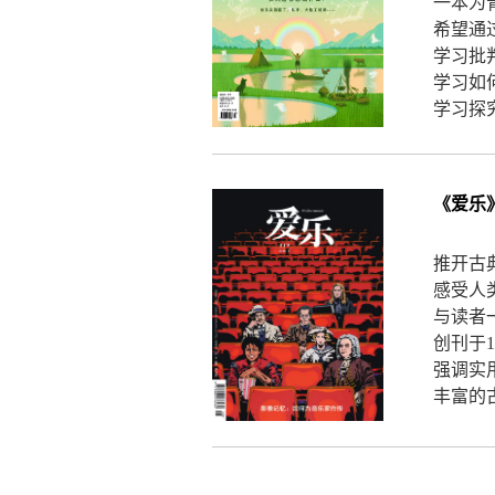
一本为
希望通
学习批
学习如
学习探
《爱乐
推开古
感受人
与读者
创刊于
强调实
丰富的