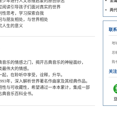
• 金
青少年进行人文思维启蒙的原创杂志
过阅读引导孩子们面对真实的世界
• 两
判性思考，学习探索自我
何与朋友相处，与世界相处
究人生的意义
联系
地址
》
总机：
购书：
典音乐的情感之门，揭开古典音乐的神秘面纱，
类最伟大的情感。
关注
一起，在聆听中享受，诠释，升华。
1993年，深入解析世界著名作曲家及其经典作品。
用性与可收藏性，希望通过一本本累计，集成一部
古典音乐百科全书。