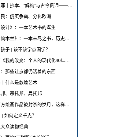
• 田晓菲｜抄本、“解构”与古今贯通——对世...
乐民：俄英争霸、分化欧洲
写设计》：一本艺术书的诞生
• 《白鸽木兰》：一本未尽之书，历史的长卷还...
给孩子 | 该不该学点国学？
• 王石《我的改变：个人的现代化40年》序言
诺：那些让京都仍活着的东西
鸿丨什么是敦煌艺术
托邦、恶托邦、异托邦
• 在西方绘画作品被封杀的岁月，这样的插画不...
知 | 如何定义千克？
造大众读物经典