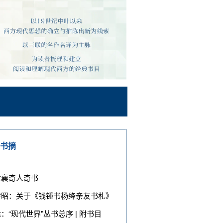
书摘
世襄奇人奇书
学昭：关于《钱锺书杨绛亲友书札》
猛：“现代世界”丛书总序 | 附书目