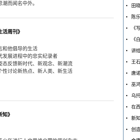
思潮而闻名中外。
• 陈
• 《
生活周刊》
志和他倡导的生活
• 讲
代发展进程中的忠实纪录者
姿态反馈新时代、新观念、新潮流
个性讨论新热点、新人类、新生活
• 唐
• 巫
• 乌
新知》
• 新
• 创