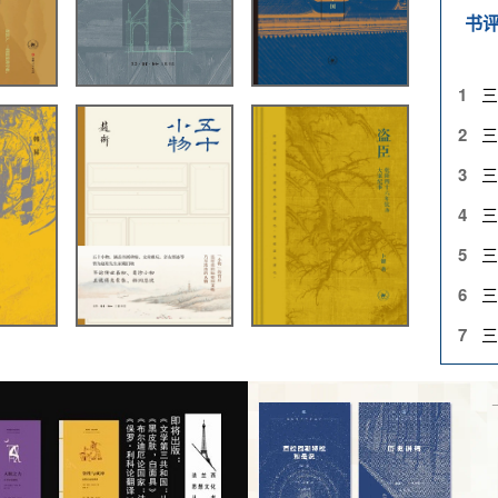
书
1
三
2
三
3
三
4
三
5
三
6
三
7
三