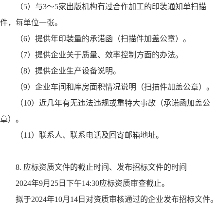
（
5
）与
3
～
5
家出版机构有过合作加工的印装通知单扫描
件，每单位一张。
（
6
）提供年印装量的承诺函（扫描件加盖公章）。
（
7
）提供企业关于质量、效率控制方面的办法。
（
8
）提供企业生产设备说明。
（
9
）企业车间和库房面积情况说明（扫描件加盖公章）。
（
10
）近几年有无违法违规或重特大事故（承诺函加盖公
章）。
（
11
）联系人、联系电话及回寄邮箱地址。
8.
应标资质文件的截止时间、发布招标文件的时间
2024
年
9
月
25
日下午
14:30
应标资质审查截止。
拟于
2024
年
10
月
14
日对资质审核通过的企业发布招标文件。