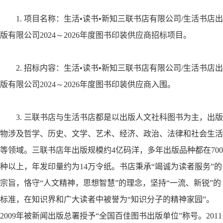
1.
项目名称：生活
•
读书
•
新知三联书店有限公司
/
生活书店出
版有限公司
2024
～
2026
年度图书印装供应商招标项目。
2.
招标内容：生活
•
读书
•
新知三联书店有限公司
/
生活书店出
版有限公司
2024
～
2026
年度图书印装供应商入围。
3.
三联书店与生活书店都是以出版人文社科图书为主，出版
物涉及哲学、历史、文学、艺术、经济、政治、法律和社会生活
等领域。三联书店年出版规模约
4
亿码洋，多年出版品种都在
700
种以上，年发印量约为
14
万令纸。书店秉承
“
竭诚为读者服务
”
的
宗旨，恪守
“
人文精神，思想智慧
”
的理念，坚持
“
一流、新锐
”
的
标准，在知识界和广大读者中被誉为
“
知识分子的精神家园
”
。
2009
年被新闻出版总署授予
“
全国百佳图书出版单位
”
称号。
2011