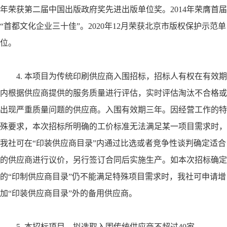
年荣获第二届中国出版政府奖先进出版单位奖。
2014
年荣膺首届
“
首都文化企业三十佳
”
。
2020
年
12
月荣获北京市版权保护示范单
位。
4.
本项目为传统印刷供应商入围招标，招标人有权在有效期
内根据供应商提供的服务质量进行评估，实时评估淘汰不合格或
出现严重质量问题的供应商。入围有效期三年。因经营工作的特
殊要求，本次招标所明确的工价标准无法满足某一项目需求时，
我社可在
“
印装供应商目录
”
内通过比选或者竞争性谈判确定适合
的供应商进行议价，另行签订合同后实施生产。如本次招标确定
的
“
印制供应商目录
”
仍不能满足特殊项目需求时，我社可申请增
加
“
印装供应商目录
”
外的备用供应商。
5.
本招标项目，拟选取入围传统供应商不超过
40
家。