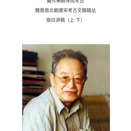
藏传佛教寺院考古
魏晋南北朝唐宋考古文稿辑丛
宿白讲稿（上·下）