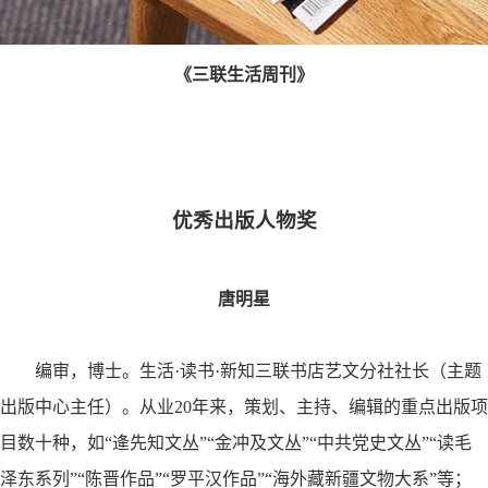
《三联生活周刊》
优秀出版
人物
奖
唐明星
编审，博士。生活·读书·新知三联书店艺文分社社长（主题
出版中心主任）。从业
20
年来，策划、主持、编辑的重点出版项
目数十种，如
“
逄先知文丛
”“
金冲及文丛
”“
中共党史文丛
”“
读毛
泽东系列
”“
陈晋作品
”“
罗平汉作品
”“
海外藏新疆文物大系
”
等；