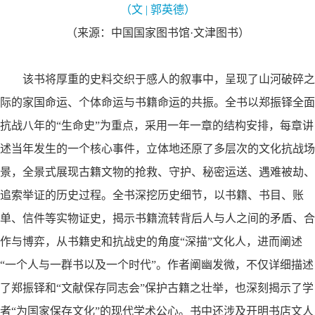
（文
|
郭英德）
（来源：中国国家图书馆·文津图书）
该书将厚重的史料交织于感人的叙事中，呈现了山河破碎之
际的家国命运、个体命运与书籍命运的共振。全书以郑振铎全面
抗战八年的“生命史”为重点，采用一年一章的结构安排，每章讲
述当年发生的一个核心事件，立体地还原了多层次的文化抗战场
景，全景式展现古籍文物的抢救、守护、秘密运送、遇难被劫、
追索举证的历史过程。全书深挖历史细节，以书籍、书目、账
单、信件等实物证史，揭示书籍流转背后人与人之间的矛盾、合
作与博弈，从书籍史和抗战史的角度“深描”文化人，进而阐述
“一个人与一群书以及一个时代”。作者阐幽发微，不仅详细描述
了郑振铎和“文献保存同志会”保护古籍之壮举，也深刻揭示了学
者“为国家保存文化”的现代学术公心。书中还涉及开明书店文人