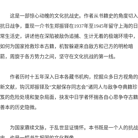
这是一部惊心动魄的文化抗战史。作者从书籍史的角度切入
抗日战争，重现一介书生郑振铎在
1937
年至
1945
年留守上海的日
常生活史，讲述他在深陷被敌伪追捕、生计无着的极端环境中，
如何为国家抢救珍本古籍，机智躲避来自敌方和己方的明枪暗
箭，周旋于各方势力之间，坚守在文化抗战的第一线。
作者历时十五年深入日本各藏书机构，挖掘众多日方视角的
新文献，钩沉郑振铎及“文献保存同志会”诸同人与敌争夺典籍珍
笈的危险处境和复杂局面，抉发中日学者怀揣各自心思争夺古籍
善本的历史隐微。
为国家赓续文脉，于乱世显证情怀。本书既是一个人的抗战
史，也是一幅书生报国的文化群像。