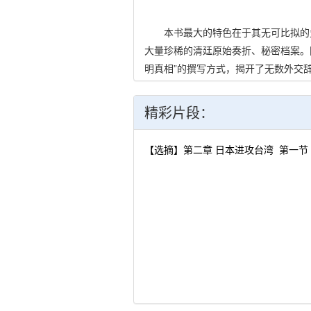
本书最大的特色在于其无可比拟的史
大量珍稀的清廷原始奏折、秘密档案。
明真相”的撰写方式，揭开了无数外交
精彩片段：
此书资料详实、准确，颇为中外学者
今不辍。
【选摘】第二章 日本进攻台湾 第一节