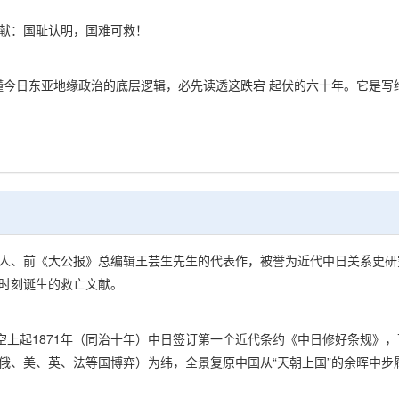
献：国耻认明，国难可救！
懂今日东亚地缘政治的底层逻辑，必先读透这跌宕 起伏的六十年。它是写
、前《大公报》总编辑王芸生先生的代表作，被誉为近代中日关系史研究
时刻诞生的救亡文献。
起1871年（同治十年）中日签订第一个近代条约《中日修好条规》，下至
俄、美、英、法等国博弈）为纬，全景复原中国从“天朝上国”的余晖中步