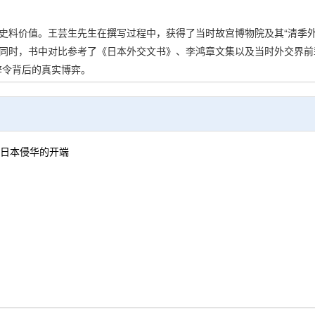
料价值。王芸生先生在撰写过程中，获得了当时故宫博物院及其“清季外
同时，书中对比参考了《日本外交文书》、李鸿章文集以及当时外交界前
辞令背后的真实博弈。
重视，开启了中日关系研究之先河，成为一代名著和相关领域的必读文
 日本侵华的开端