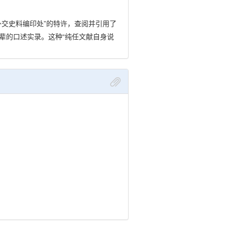
交史料编印处”的特许，查阅并引用了
辈的口述实录。这种“纯任文献自身说
献，日本即有两种译本，其参考价值至