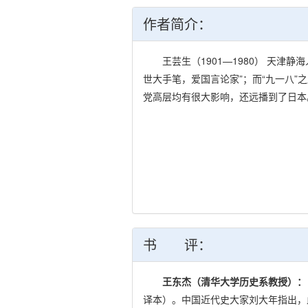
作者简介：
王芸生（1901—1980） 天津静
世大手笔，爱国言论家”；而“九一八
党高层均有很大影响，还远播到了日本
书 评：
王东杰（清华大学历史系教授）：
译本）。中国近代史大家刘大年指出，此