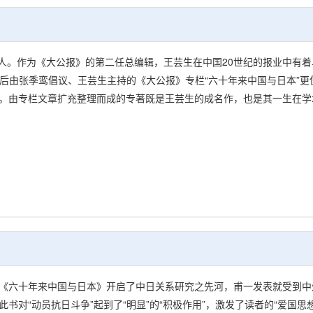
海人。作为《大公报》的第二任总编辑，王芸生在中国20世纪的报业中有
”之后由张季鸾倡议、王芸生主持的《大公报》专栏“六十年来中国与日本”
。由专栏文章扩充整理而成的专著既是王芸生的成名作，也是其一生在学
《六十年来中国与日本》开启了中日关系研究之先河，甫一发表就受到中
书对“动员抗日斗争”起到了“明显”的“积极作用”，激发了读者的“爱国思