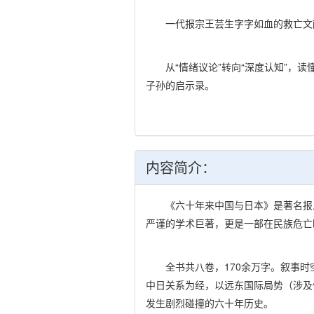
一代报宗王芸生字字如血的救亡文
从“情绪议论”转向“深度认知”，读
子孙的启示录。
内容简介：
《六十年来中国与日本》是著名报人
严谨的学术巨著，更是一部在民族危亡
全书共八卷，170余万字。叙事时空上
中日关系为经，以远东国际局势（涉及
发生剧烈碰撞的六十年历史。