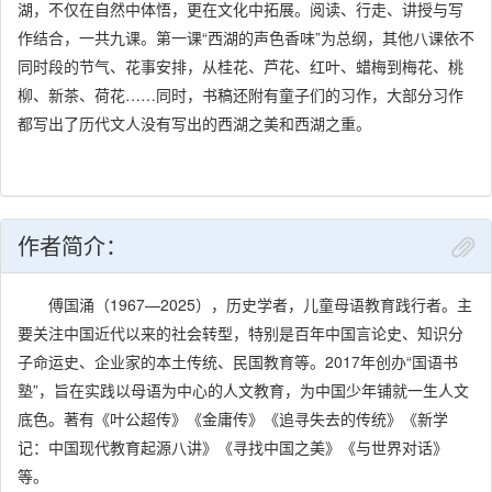
湖，不仅在自然中体悟，更在文化中拓展。阅读、行走、讲授与写
作结合，一共九课。第一课“西湖的声色香味”为总纲，其他八课依不
同时段的节气、花事安排，从桂花、芦花、红叶、蜡梅到梅花、桃
柳、新茶、荷花……同时，书稿还附有童子们的习作，大部分习作
都写出了历代文人没有写出的西湖之美和西湖之重。
作者简介：
傅国涌（1967—2025），历史学者，儿童母语教育践行者。主
要关注中国近代以来的社会转型，特别是百年中国言论史、知识分
子命运史、企业家的本土传统、民国教育等。2017年创办“国语书
塾”，旨在实践以母语为中心的人文教育，为中国少年铺就一生人文
底色。著有《叶公超传》《金庸传》《追寻失去的传统》《新学
记：中国现代教育起源八讲》《寻找中国之美》《与世界对话》
等。