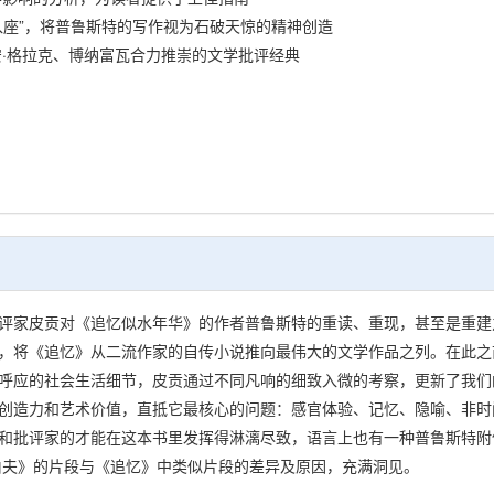
座”，将普鲁斯特的写作视为石破天惊的精神创造
·格拉克、博纳富瓦合力推崇的文学批评经典
皮贡对《追忆似水年华》的作者普鲁斯特的重读、重现，甚至是重建之
，将《追忆》从二流作家的自传小说推向最伟大的文学作品之列。在此之
呼应的社会生活细节，皮贡通过不同凡响的细致入微的考察，更新了我们
创造力和艺术价值，直抵它最核心的问题：感官体验、记忆、隐喻、非时
和批评家的才能在这本书里发挥得淋漓尽致，语言上也有一种普鲁斯特附
伯夫》的片段与《追忆》中类似片段的差异及原因，充满洞见。