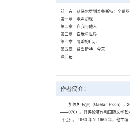
前 言 从马尔罗到普鲁斯特：全景图
第一章 歌声初现
第二章 自我与他人
第三章 自我与世界
第四章 隐喻的启示
第五章 普鲁斯特，今天
译后记
作者简介：
加埃坦·皮贡（Gaëtan Picon
——976）。其评论著作和国际文学
《弓》。 1963 年至 1965 年，