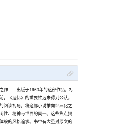
作——出版于1963年的这部作品，标
前，《追忆》的重要性远未得到公认，
的阅读视角，将这部小说推向经典化之
间性、精神与世界的同一。这些焦点揭
体般的风格追求。书中有大量对原文的