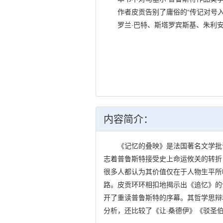
作者皮贡告别了庸俗的“传记对号入
罗兰·巴特、斯塔罗宾斯基、朱利安
内容简介：
《记忆的叠映》是法国著名文学批评家
志着普鲁斯特接受史上命运攸关的转折
很多人都认为其价值仅在于人物生平所
路。皮贡环环相扣地揭示出《追忆》的
开了重读普鲁斯特的序幕。其哲学思辩
分析，还比较了《让·桑德伊》《驳圣