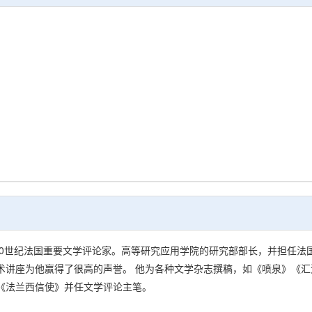
），20世纪法国重要文学评论家。高等研究应用学院的研究部部长，并担任法
艺术讲座为他赢得了很高的声誉。 他为各种文学杂志撰稿，如《喷泉》《
他主编《法兰西信使》并任文学评论主笔。