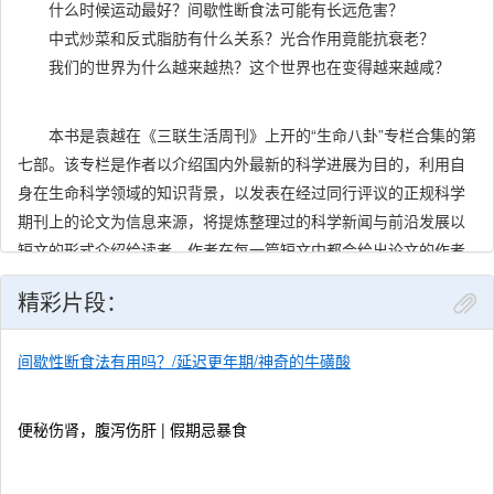
什么时候运动最好？间歇性断食法可能有长远危害？
中式炒菜和反式脂肪有什么关系？光合作用竟能抗衰老？
我们的世界为什么越来越热？这个世界也在变得越来越咸？
本书是袁越在《三联生活周刊》上开的“生命八卦”专栏合集的第
七部。该专栏是作者以介绍国内外最新的科学进展为目的，利用自
身在生命科学领域的知识背景，以发表在经过同行评议的正规科学
期刊上的论文为信息来源，将提炼整理过的科学新闻与前沿发展以
短文的形式介绍给读者。作者在每一篇短文中都会给出论文的作者
与发表期刊名称，一方面证明知识信息来源可靠，另一方面也供感
精彩片段：
兴趣的读者继续查询。
间歇性断食法有用吗？/延迟更年期/神奇的牛磺酸
《生命的八卦：新时代的健康谚语》收录了从2022年底后至
2025年的108篇文章。作者保持一贯的科学严谨的精神与风趣幽默
便秘伤肾，腹泻伤肝 | 假期忌暴食
的风格，用简单易懂的语言向读者介绍了诸如减肥方法的新进展，
人类对睡眠质量的认识与对策，科学在失智症、多动症和肥胖等现
代流行病方面的前沿研究等，也包含了诸多与气候变迁和生命健康