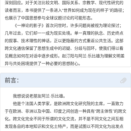
深刻回应。对于关注比较文明、国际关系、宗教学、现代性研究的
读者而言，本书提供了一条进入“世界如何成为现在的样子”的路径；
也展示了中国思想参与全球议题讨论的可能形态。
《一神论的影子》首次问世时，许多问题尚被视为理论探讨；
几年过去，它们却一一成为现实处境。单一真理的执念、历史终点
的叙事、技术理性的神话，正以更隐蔽的方式重返公共生活。这部
跨文化通信保留了思想生成中的迟疑、分歧与回环，使我们得以看
见概念如何在对话中逐步成形。赵汀阳与阿兰·乐比雄为理解文明差
异与共处困境提供了一种必要的思想耐心。
前言：
我想说说老朋友阿兰·乐比雄。
他是个法国人类学家，是欧洲跨文化研究院的主席，一直致力
于在欧洲、非洲以及中国、印度之间创造一种具有“跨主体性”的跨文
化。跨文化完全不同于所谓的文化交流，并不是不同文化之间互相
发现各自的本地知识和文化土特产，而是试图以不同文化为出发点