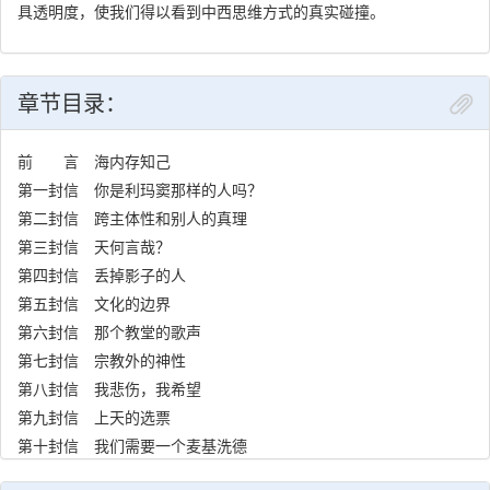
以彻底使用言论自由权利，而且无论什么“政治不正确”的言论都引不
具透明度，使我们得以看到中西思维方式的真实碰撞。
起对方的惊讶和不快。在这个时代，能够以赤子之心说话的人已经
不多。有一次他对我说，他几乎敢肯定我是他“失散的兄弟”，他讲了
一套神秘主义道理，说，每个人都有一些“失散的兄弟”，分布在世界
章节目录：
各地，与民族毫无关系，只与“灵魂”有关，就是说，与每个人所在的
地方、文化和国家无关，但与上帝秘密散布播下的灵魂有关。我几
前 言 海内存知己
乎想说，他是一个诺斯替主义者。我告诉他，中国有一句诗“海内存
第一封信 你是利玛窦那样的人吗？
知己”可以表达他的“失散的兄弟”，我翻译为：somewhere in the
第二封信 跨主体性和别人的真理
world，someone as a soul friend。不知道译得对不对，但他认为
第三封信 天何言哉？
很对。其实他是个天主教徒，一个形而上的天主教徒，于是与充满
第四封信 丢掉影子的人
神秘色彩的诺斯替就有几分相似。我的印象是，音乐、葡萄酒、面
第五封信 文化的边界
包这几样东西对于他是神圣的，既等于信仰也等于生活，他说他只
第六封信 那个教堂的歌声
需要这几样东西，想了想又说，请加上奶酪吧。
第七封信 宗教外的神性
我们这本书讨论的是一神论，当然与一神教有关，但两者有些
第八封信 我悲伤，我希望
差别。一神教就是一神教，而一神论更主要是一种思维模式，来源
第九封信 上天的选票
于一神教，但已经推广为理解一切事情尤其是政治、伦理和文化的
第十封信 我们需要一个麦基洗德
一种思维模式。这些通信的缘起是许多年前的一次活动。德国电影
导演施隆多夫本来是故事片导演，著名的作品有《铁皮鼓》等，他