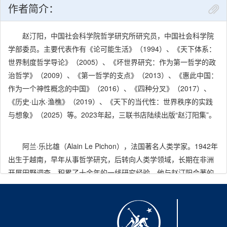
作者简介：
忽然想做一部关于思想活动的纪录片，找到卢浮宫和跨文化研究院
来一起合作。这对于他是新鲜事，对于阿兰和我也是新鲜事。其中
赵汀阳，中国社会科学院哲学研究所研究员，中国社会科学院
有一集是阿兰·乐比雄和我讨论一神论。这个话题在我们的交往中零
学部委员。主要代表作有《论可能生活》（1994）、《天下体系：
零星星地涉及过。拍片时，我们在没有脚本的情况下去发问和争
世界制度哲学导论》（2005）、《坏世界研究：作为第一哲学的政
辩，当然讨论是很初步的，却是个思想现场，由此我们对这个题目
治哲学》（2009）、《第一哲学的支点》（2013）、《惠此中国：
有了继续讨论下去的线索。那天，没有任何游客的卢浮宫难得一
作为一个神性概念的中国》（2016）、《四种分叉》（2017）、
见，其肃穆和空旷似乎预留了继续对谈下去的空间。后来，我们就
《历史·山水·渔樵》（2019）、《天下的当代性：世界秩序的实践
通过通信继续讨论，但并没有得出什么结论，也不可能得出结论，
与想象》（2025）等。2023年起，三联书店陆续出版“赵汀阳集”。
如阿兰·乐比雄所说的，这是一个具有无限性的题目。
在没有结束的讨论里，他留下两个他认为非常重要的问题：
（1）中国将在世界上占有什么样的位置？将如何改变世界？这个问
阿兰·乐比雄（Alain Le Pichon），法国著名人类学家。1942年
题的重点不是中国的政治和经济，而是中国可能如何改变世界的跨
出生于越南，早年从事哲学研究，后转向人类学领域，长期在非洲
文化关系和实践。（2）天人之间需要什么样的中间人？或者说，天
开展田野调查，积累了十余年的一线研究经验。他与赵汀阳合著的
人相通需要什么样的协调媒介？
《一神论的影子》通过跨文化论辩形式，成为其思想的重要载体。
因为以他的讨论为本书的结尾，所以我还没有回应他的问题。
在这里我想简单说说。第一个问题，是个实践问题，取决于参与者
如何互相呼应，对此我无法预言。第二个问题，最有趣，但决非神