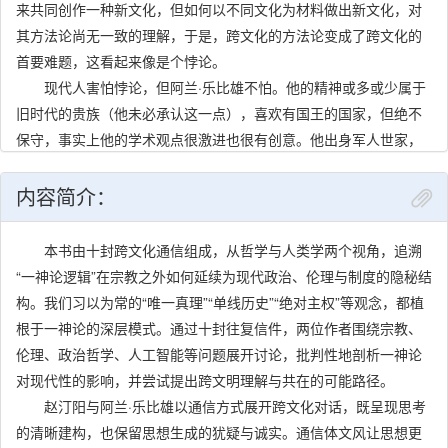
来共同创作一种新文化，但如何以不同文化为材料做出新文化，对
其方法论尚无一致的理解，于是，跨文化的方法论变成了跨文化的
首要难题，这看起来像是个悖论。
现代人害怕悖论，但阿兰·乐比雄不怕。他的精神或多或少属于
旧时代的贵族（他未必承认这一点），喜欢有国王的国家，但绝不
保守，事实上他的学术观点很激进也很有创意。他出身军人世家，
夫人是个荣衰不惊的女侯爵。在殖民地时代，他的祖父曾经率部征
服北非和西非，被表彰为“非洲征服者”，他的父亲曾任印度支那法属
内容简介：
殖民地高官，其殖民业绩终结于奠边府战役。他跟我讲过胡志明如
何大败法军以及其中一些类似武侠做派的有趣故事。他出生在越
本书由十封跨文化通信组成，从哲学与人类学两个视角，追溯
南，但没有太多印象了，那时他太小。他有许多兄弟，一半是军
“一神论逻辑”在宗教之外如何延续为现代政治、伦理与制度的隐秘结
人，一半是学者。他的长兄原为法国海军元帅，曾率法国舰队参加
构。我们习以为常的“唯一真理”“单线历史”“绝对主权”等观念，都植
了第一次海湾战争，但因为反对战争令美军很不满意，认为他故意
根于一神论的深层模式。通过十封往复信件，两位作者围绕宗教、
作战不力。他自己在非洲做过十二年的田野研究，离奇故事多多。
伦理、政治哲学、人工智能等问题展开讨论，批判性地剖析一神论
他不是个俗人。
对现代性的影响，并尝试提出跨文明理解与共在的可能路径。
我们大概是在1999年认识的，是知根知底的老朋友了。事实上
赵汀阳与阿兰·乐比雄以通信方式展开跨文化对话，既呈现思考
几乎从一开始我们就像是老朋友，因为我们很快就发现两人之间可
的清晰建构，也保留思想生成的犹疑与诚实。通信体文风让思想更