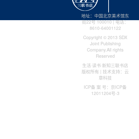
秘主义，而是一个非常严肃的问题。如果在中国文化语境里，这个
问题相当于追问：天人合一是如何可能的？我们通常默认天人合一
地址：中国北京美术馆东
是理所当然的，也完全可以相信那是理所当然的，但一旦追问，这
街22号 100010 | 电话：
8610-64001122
是如何做到的？通过了什么样的途径？天人合一就变得有些含糊起
Copyright © 2013 SDX
来。
Joint Publishing
天人合一的传统解释有：（1）天意或天命下达为民心，民心所
Company.All rights
向就是天命的证据（以周代思想为代表）。这个解释最为古老也最
Reserved
有创意，但有两个弱点，一个是，天命下达为民心只是一个未经证
生活·读书·新知三联书店
明的假设；另一个是，民心未必可靠，事实上，民心有的时候是一
版权所有 | 技术支持：云
章科技
个集体性的错误选择。（2）人顺从天的变化而变化（以老子为代
表），或者说，人灵活因应天的变化。这种“顺天而动”的被动态方式
ICP备 案 号：京ICP备
12011204号-3
也称作“无为”，即不刻意不主动，天变人就变，人不去主动求变，不
能以人定胜天的方式去强求变化。这是最稳妥的天人合一关系，但
也有局限性。顺天方式善于解释生命的问题，却拙于解释政治和历
史的问题。政治和历史变迁时常因“有为”而成功，并不总是“无为”而
成功。（3）对天人的情况进行类比（以汉儒为代表）。就像一切事
物的两面性都能够与阴阳之间形成类比，天象也很容易与人事形成