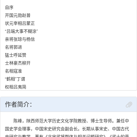
自序
开国元勋赵普
状元宰相吕蒙正
“吕端大事不糊涂”
亲将张琼与杨信
名将郭进
猛士呼延赞
士林豪杰柳开
名相寇准
“鹤相”丁谓
权相吕夷简
宋庠、宋祁兄弟
庸将张耆与杨崇勋
作者简介：
诗书之将刘平
儒将张亢
陈峰，陕西师范大学历史文化学院教授、博士生导师。兼任中
大帅狄青
国史学会理事，中国宋史研究会副会长。长期从事宋史、中国古代
边臣王韶
史研究与教学。著有《北宋武将群体与相关问题研究》《武士的悲