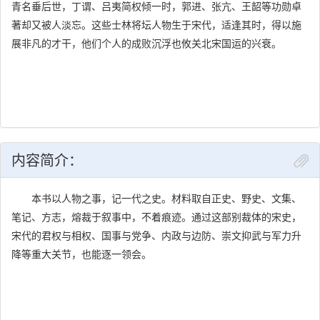
青名垂后世，丁谓、吕夷简权倾一时，郭进、张亢、王韶等功勋卓
著却又被人淡忘。这些士林将坛人物生于宋代，适逢其时，得以施
展非凡的才干，他们个人的成败沉浮也攸关北宋国运的兴衰。
内容简介：
本书以人物之事，记一代之史。材料取自正史、野史、文集、
笔记、方志，熔裁于叙事中，不着痕迹。通过这部别裁体的宋史，
宋代的君权与相权、国事与党争、内政与边防、崇文抑武与军力升
降等重大关节，也能逐一领会。