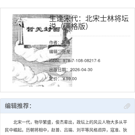
生逢宋代：北宋士林将坛
说（满格版）
作者：陈峰
编辑：张龙
ISBN：978-7-108-08217-6
出版日期：2026-04-30
定价：￥59.00
编辑推荐：
北宋一代，物华繁盛，俊杰辈出，政坛上的风云人物大多从平
民中崛起。历朝将相中，赵普、吕端、刘平等风格迥异，寇准、狄