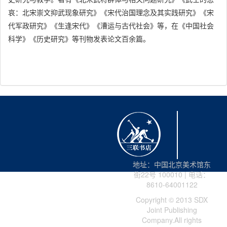
蓝田“四吕”
哀：北宋崇文抑武现象研究》《宋代治国理念及其实践研究》《宋
代军政研究》《生逢宋代》《漕运与古代社会》等，在《中国社会
科学》《历史研究》等刊物发表论文百余篇。
参考书目
后记
地址：中国北京美术馆东
街22号 100010 | 电话：
8610-64001122
Copyright © 2013 SDX
Joint Publishing
Company.All rights