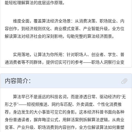
能轻松理解算法的底层运作原理。
维度全面，覆盖算法经济全场景：从消费决策、职场就业、内
容创作，到经济规则优化、商业模式变革、产业智能升级，全方位
解读算法对经济社会的深刻影响，勾勒完整的算法经济图景。
实用落地，让算法为你所用：针对职场人、创业者、学生、普
通消费者等不同群体，提供切实可行的参考——职场人洞察行业变
革动力，创业者寻找突围路径，消费者学习规避“大数据杀熟”。
内容简介：
理性客观，平衡机遇与挑战：既解读算法带来的效率提升、机
遇创造等红利，也深入探讨其在公平性、隐私保护、信息茧房等方
算法早已不是遥远的科技名词，而是渗透日常、驱动经济的“无
面的潜在风险，倡导人机共生，呼吁理性看待技术发展。
形之手”——短视频推送、网约车匹配、外卖调度、个性化消费推
荐，身边发生的大小事皆可见它的身影。这本经济科普书面向各种
身份普通读者，摒弃晦涩公式，用鲜活案例拆解算法逻辑，从商业
前瞻视野，洞悉未来趋势：结合AI大模型与产业互联网的融合
变革、产业升级、职场消费到内容创作，全方位解读算法如何重塑
趋势，分析算法经济的未来走向，懂得提前布局的人，才能更好地