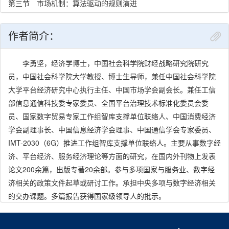
第三节 市场机制：算法驱动的规则演进
第四节 算法与人：效率之外的思考
作者简介：
第二章 算法驱动的经济实践：商业变革与数据价值
第一节 商业模式大变身
李勇坚，经济学博士，中国社会科学院财经战略研究院研究
第二节 数据：算法经济的“燃料”
员，中国社会科学院大学教授、博士生导师，兼任中国社会科学院
大学平台经济研究中心执行主任、中国市场学会副会长。兼任工信
部信息通信科技委专家委员、全国平台治理技术标准化委员会委
第三章 算法赋能百业：从创新创业到产业变革
员、国家数字贸易专家工作组智库支撑单位联络人、中国消费经济
第一节 算法与创新创业：新职业新机遇
学会副理事长、中国信息经济学会理事、中国通信学会专家委员、
第二节 算法与产业经济：智能升级进行时
IMT-2030（6G）推进工作组智库支撑单位联络人。主要从事数字经
济、平台经济、服务经济理论等方面的研究，在国内外刊物上发表
第四章 算法点亮消费：更懂你，更惠你
论文200余篇，出版专著20余部。参与多项国家与服务业、数字经
第一节 算法洞察：悄悄影响你的选择
济相关的政策文件起草或研讨工作。承担中央多项与数字经济相关
第二节 算法红利与隐形风险：从精准便利到行为圈定
的交办课题。多篇报告获得国家级领导人的批示。
第三节 算法驱动：激活你的消费意愿