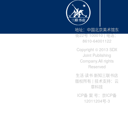
第五章 算法与劳动力市场：看不见的职场推手
第一节 求职招聘：数字时代新规则
第二节 工作形态：新职业与灵活就业
第三节 消除错配：人才与岗位的精准对接
地址：中国北京美术馆东
第四节 终身学习：技能成长的数字助力
街22号 100010 | 电话：
8610-64001122
Copyright © 2013 SDX
第六章 算法激活市场：效率引擎与公平机遇
Joint Publishing
第一节 市场加速竞争：数字效率与优胜劣汰
Company.All rights
第二节 普惠商业：小商家的新机遇
Reserved
第三节 规则治理：数字市场的透明与信任
生活·读书·新知三联书店
版权所有 | 技术支持：云
章科技
第七章 算法与内容创作：当普通人也能成为主角
ICP备 案 号：京ICP备
第一节 媒体产业的“算法时代”
12011204号-3
第二节 算法主导的注意力经济
第三节 UGC（用户生成内容）模式的大众崛起