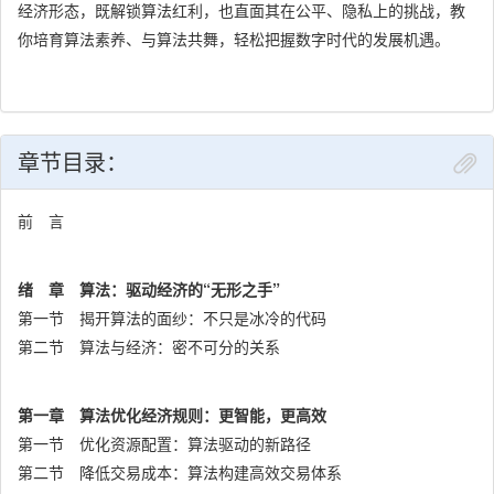
经济形态，既解锁算法红利，也直面其在公平、隐私上的挑战，教
应对数字时代的变革。
你培育算法素养、与算法共舞，轻松把握数字时代的发展机遇。
章节目录：
前 言
绪 章 算法：驱动经济的“无形之手”
第一节 揭开算法的面纱：不只是冰冷的代码
第二节 算法与经济：密不可分的关系
第一章 算法优化经济规则：更智能，更高效
第一节 优化资源配置：算法驱动的新路径
第二节 降低交易成本：算法构建高效交易体系