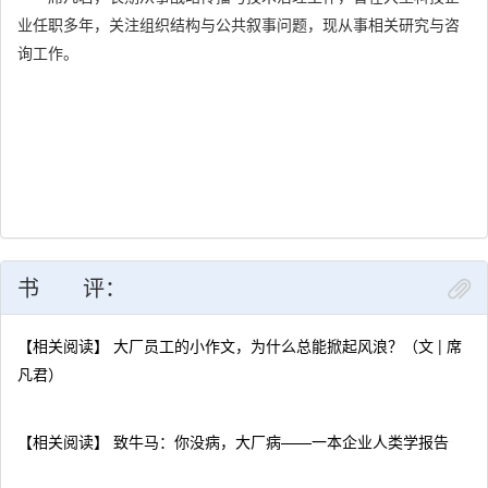
一、为什么升上去的都是“安全人”
业任职多年，关注组织结构与公共叙事问题，现从事相关研究与咨
二、忠诚人质：中层为何最痛苦
询工作。
三、大厂组织的神话性倾向
第四章 语言的牢笼
一、“组织故事学”：年会、文化墙，以及开放日和自传书
二、话术即权力：向上表演的台词艺术
三、大厂的绩效与考核算不算“软暴力”
四、大厂如何让你“不再被需要”
书 评：
第五章 作为系统的反噬
【相关阅读】 大厂员工的小作文，为什么总能掀起风浪？（文 | 席
一、大厂何以成为系统
凡君）
二、为什么在大厂会越努力越边缘
三、“大厂病”的无奈与无解
【相关阅读】 致牛马：你没病，大厂病——一本企业人类学报告
余 论 大厂是现代性过客