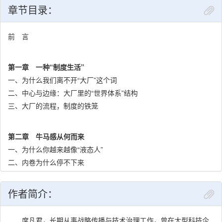
章节目录：
前 言
第一章 一种“制度生活”
一、为什么我们离不开“大厂”这个词
二、中心与边缘：大厂里的“世界体系”结构
三、大厂的流程，制度的铁笼
第二章 牛马感从何而来
一、为什么你越来越像“液态人”
二、内卷为什么停不下来
三、所谓嫡系到底是什么系
四、资深为什么反而危险
作者简介：
第三章 表演性治理
席凡君，长期从事战略传播与技术治理工作，曾在大型科技企