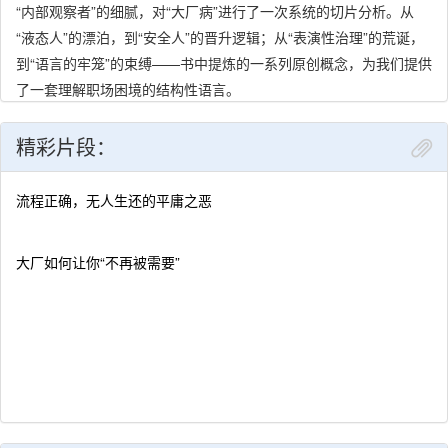
“内部观察者”的细腻，对“大厂病”进行了一次系统的切片分析。从
“液态人”的漂泊，到“安全人”的晋升逻辑；从“表演性治理”的荒诞，
到“语言的牢笼”的束缚——书中提炼的一系列原创概念，为我们提供
了一套理解职场困境的结构性语言。
这不仅是一本关于工作的书，更是一份关于我们时代“组织现代
性”的深度报告。它告诉我们：看清系统的逻辑，不是为了彻底逃
精彩片段：
离，而是为了在缝隙中，看得更清，活得更像自己。
流程正确，无人生还的平庸之恶
大厂如何让你“不再被需要”